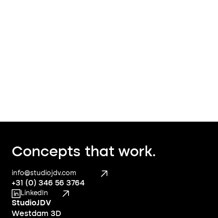
bericht om te ontdekken wat we
voor jou kunnen betekenen. 
Bericht
Concepts that work.
info@studiojdv.com
+31 (0) 346 56 3764
LinkedIn
StudioJDV
Westdam 3D