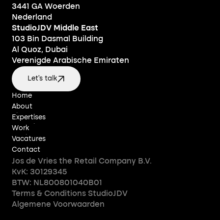
3441 GA Woerden
Nederland
StudioJDV Middle East
103 Bin Dasmal Building
Al Quoz, Dubai
Verenigde Arabische Emiraten
Let's talk
Home
Home
About
About
Expertises
Expertises
Work
Work
Vacatures
Vacatures
Contact
Contact
Jos de Vries the Retail Company B.V.
KvK: 30129345
BTW: NL800801040B01
Terms & Conditions StudioJDV
Algemene Voorwaarden